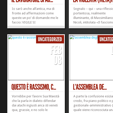
Io sarò anche all’antica, ma di
Segnalo – qui – una rifless
fronte ad affermazioni come
portentosa, realmente
queste un po’ di domande me le
illuminante, di Massimilian
faccio: VIGILE SI
Nicoli, intitolata «Il fascism
AUTOSOSPENDE – In attesa dei
manager». Ne cito quattro
risultati dell’autopsia sulla salma
passaggi, ma per favore:
di Piermario Morosini, e mentre
dedicate un po’ di tempo al
non si placano ancora le
lettura integrale dell’articol
polemiche sulla presenza...
linkato qui sopra. Ora l’impr
»
»
Vorrebbe per favore Sua Maestà
A parte la confusione esizia
che la parla in dialeto difendar
credo, fra piano politico e
dai atachi ingiusti anca sti veneti
gestionale-amministrativo (
qua, grassie, e no solo le
quale viene riconosciuta un