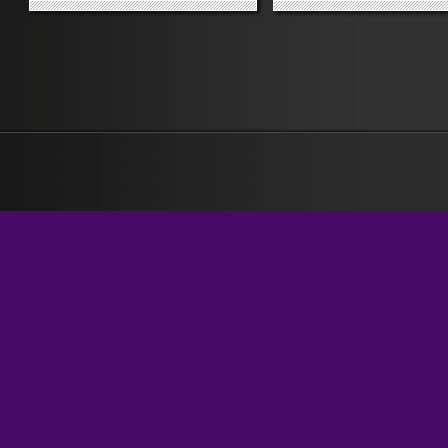
popolassioni e le asiende? SCI:
me inaccettabile preminenz
GIANESINI ESCLUSA MONDIALI,
domando come si arrivi an
PROTESTA SINDACO GALLIO
solo a pensare che un pres
(ANSA) – GALLIO (VICENZA), 7
di giunta regionale, eletto
FEB – Ha preso carta e penna ed
direttamente, possa venire
ha...
rimosso sic...
»
»