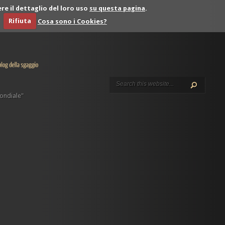
re il dettaglio del loro uso
su questa pagina
.
Rifiuta
Cosa sono i Cookies?
ondiale"