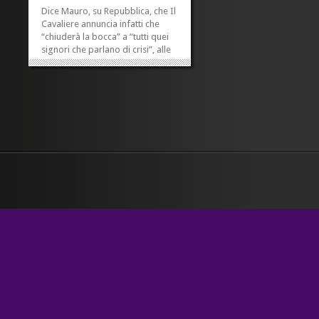
Dice Mauro, su Repubblica, che Il
Cavaliere annuncia infatti che
“chiuderà la bocca” a “tutti quei
signori che parlano di crisi”, alle
organizzazioni che “continuano a
diffondere dati di calo
dell’economia anche di 5 punti”,
come ha appena fatto nel...
»
»