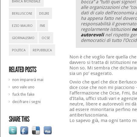
bocca” a “tutti quei signori 
BANCA MONDIALE
alle organizzazioni che “c
dati di calo dell’economia 
BERLUSCONI
DELIRI
ha appena fatto nel dovero
responsabilità il governat
EZIO MAURO
FMI
regolarmente istituzioni
ne
autorevoli
nel rispetto ge
GIORNALISMO
OCSE
democratici di tutto l’Occid
POLITICA
REPUBBLICA
Non è che voglio fare quella che
davvero si tratta di istituzioni n
Non so. Mi sembra che dichiarars
sia un po’ esagerato.
non imparerà mai
Ovvio che quel che dice Berlusco
uno vale uno
dice cose che non mi piacciono 
l’affermazione che Ocse, Fmi, B
fuck the fake
d’Italia, uffici studi vari e agenzi
decifrare i segni
neutre, libere e autorevoli mi d
ad essere minoritaria perfino n
antiberlusconiana.
Lo sapevo già, ma ogni tanto mi