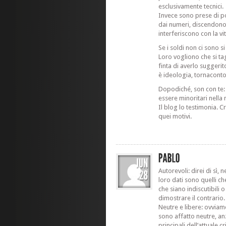
esclusivamente tecnici.
Invece sono prese di po
dai numeri, discendono
interferiscono con la vi
Se i soldi non ci sono si
Loro vogliono che si tag
finta di averlo suggerit
è ideologia, tornaconto
Dopodiché, son con te: 
essere minoritari nella
Il blog lo testimonia. C
quei motivi.
Autorevoli: direi di sì, 
loro dati sono quelli ch
che siano indiscutibili o
dimostrare il contrario.
Neutre e libere: ovvia
sono affatto neutre, anz
principali dell’attuale c