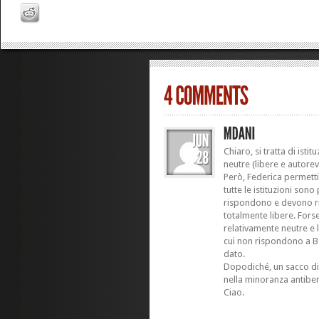
Chiaro, si tratta di isti
neutre (libere e autorev
Però, Federica permettim
tutte le istituzioni sono 
rispondono e devono r
totalmente libere. Forse
relativamente neutre e l
cui non rispondono a Be
dato.
Dopodiché, un sacco di (
nella minoranza antibe
Ciao.