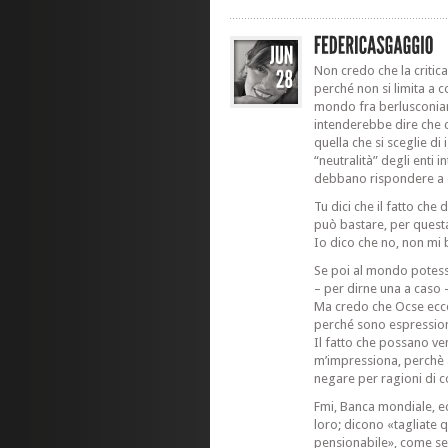
Non credo che la critica
perché non si limita a 
mondo fra berlusconian
intenderebbe dire che c
quella che si sceglie di
“neutralità” degli enti i
debbano rispondere a 
Tu dici che il fatto ch
può bastare, per questa
Io dico che no, non mi 
Se poi al mondo potessi
– per dirne una a caso –
Ma credo che Ocse ecce
perché sono espressione
Il fatto che possano ven
m’impressiona, perchè 
negare per ragioni di c
Fmi, Banca mondiale, 
loro; dicono «tagliate q
pensionabile», come se