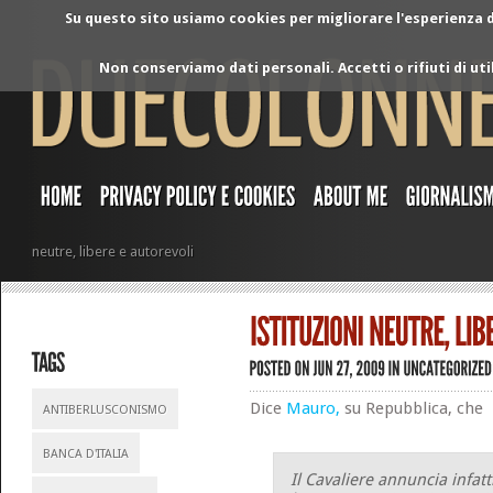
Su questo sito usiamo cookies per migliorare l'esperienza di
Non conserviamo dati personali. Accetti o rifiuti di ut
neutre, libere e autorevoli
Dice
Mauro,
su Repubblica, che
ANTIBERLUSCONISMO
BANCA D'ITALIA
Il Cavaliere annuncia infatt