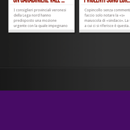
I consiglieri provinciali veronesi
Copincollo senza commenti
della Lega nord hanno
faccio solo notare la «s»
predisposto una mozione
maiuscola di «sindaco». La 
urgente con la quale impegnano
a cui ci si riferisce è questa.
il consiglio provinciale a
AGENZIA DI STAMPA VERO
esprimere «la più totale vicinanza
COMUNE – direttore
all’Arma dei carabinieri e agli
responsabile Roberto Bolis
agenti vittime dell’aggressione».
SGOMBERO ROM A
La storia è questa qui. Nella
BUSSOLENGO. TOSI:
mozione...
“ACCERTAMENTI RAPIDI, 
»
»
BISOGNA FINIRLA CON LE..