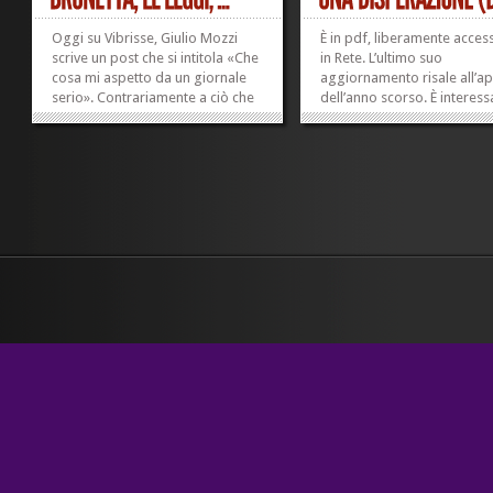
Oggi su Vibrisse, Giulio Mozzi
È in pdf, liberamente access
scrive un post che si intitola «Che
in Rete. L’ultimo suo
cosa mi aspetto da un giornale
aggiornamento risale all’ap
serio». Contrariamente a ciò che
dell’anno scorso. È interess
legittimamente ci si potrebbe
il codice deontologico del
aspettare, il post non è lungo
quotidiano The Guardian. 
come un trattatello. L’argomento
prima cosa che il documen
è questo, di cui parla Repubblica:
chiarisce è che il valore a cui
«È stata...
giornale tributa la massima.
»
»