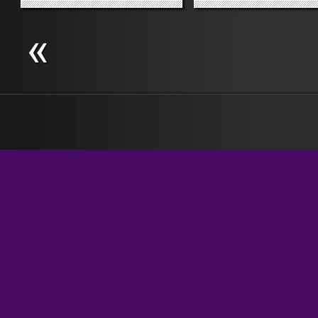
questo, che appartiene a un take
morir dal ridere. No. Mi
riepilogativo della più grande
correggo: mi fa inca***** 
agenzia di stampa nazionale.
morte. Stesso nervoso per i
Eccolo. «RIFORME: BERLUSCONI-
titolo della home page del
VELTRONI, SCONTRO SUL...
Corriere.it, ovviamente: «Il
»
»
governo è arrogante»...