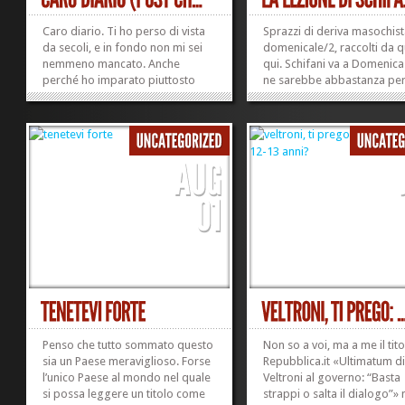
Caro diario. Ti ho perso di vista
Sprazzi di deriva masochis
da secoli, e in fondo non mi sei
domenicale/2, raccolti da q
nemmeno mancato. Anche
qui. Schifani va a Domenica 
perché ho imparato piuttosto
ne sarebbe abbastanza pe
presto quanto sai essere
rabbrividire, ma il presiden
pericoloso. Dapprincipio, in
Senato riesce a far rabbrivi
copertina avevi le immaginette di
più. Uno: Veltroni «avvelena
principessine sotto l’ombrello, e
clima. In qualità di assaggi
un lucchetto minuscolo con una
di corte, l’uomo di...
chiavetta...
»
»
Penso che tutto sommato questo
Non so a voi, ma a me il tito
sia un Paese meraviglioso. Forse
Repubblica.it «Ultimatum d
l’unico Paese al mondo nel quale
Veltroni al governo: “Basta
si possa leggere un titolo come
strappi o salta il dialogo”» 