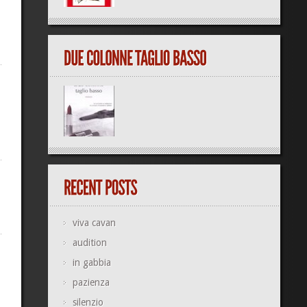
viva cavan
audition
in gabbia
pazienza
silenzio