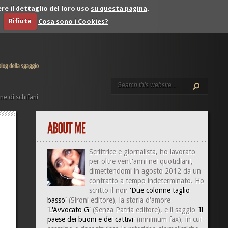
re il dettaglio del loro uso
su questa pagina
.
Rifiuta
Cosa sono i Cookies?
one di schifani
Scrittrice e giornalista, ho lavorato
per oltre vent'anni nei quotidiani,
dimettendomi in agosto 2012 da un
contratto a tempo indeterminato. Ho
scritto il noir
'Due colonne taglio
basso'
(Sironi editore), la storia d'amore
'L'Avvocato G'
(Senza Patria editore), e il saggio
'Il
paese dei buoni e dei cattivi'
(minimum fax), in cui