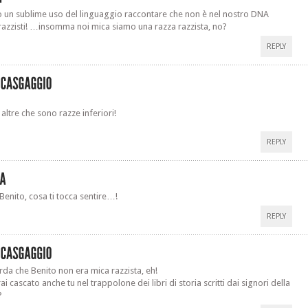
 un sublime uso del linguaggio raccontare che non è nel nostro DNA
razzisti! …insomma noi mica siamo una razza razzista, no?
REPLY
altre che sono razze inferiori!
REPLY
 Benito, cosa ti tocca sentire…!
REPLY
da che Benito non era mica razzista, eh!
i cascato anche tu nel trappolone dei libri di storia scritti dai signori della
?