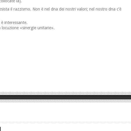
ollocate là).
ista il razzismo. Non è nel dna dei nostri valori; nel nostro dna c’è
 è interessante.
 locuzione «sinergie unitarie».