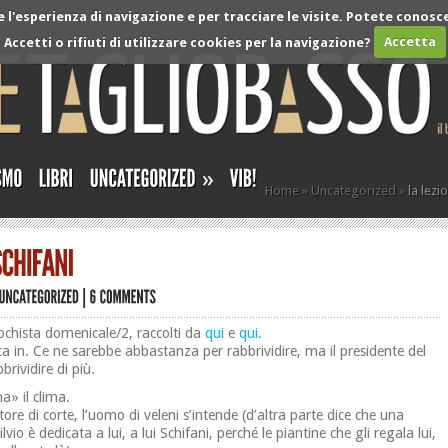
l'esperienza di navigazione e per tracciare le visite. Potete conosce
Accetti o rifiuti di utilizzare cookies per la navigazione?
Accetta
»
Home
»
Uncategorized
»
la lezi
ochista domenicale/2, raccolti da
qui
e
qui.
a in. Ce ne sarebbe abbastanza per rabbrividire, ma il presidente del
brividire di più.
a» il clima.
ore di corte, l’uomo di veleni s’intende (d’altra parte dice che una
Silvio è dedicata a lui, a lui Schifani, perché le piantine che gli regala lui,