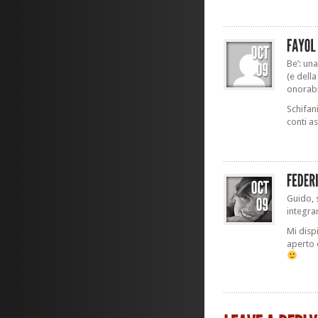
Be’: un
(e dell
onorab
Schifan
conti as
Guido, 
integra
Mi disp
aperto 