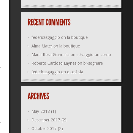
federicasgaggio
on
la boutique
Alma Mater
on
la boutique
Maria Rosa Giannalia
on
selvaggio un corno
Roberto Cardoso Laynes
on
bi-sognare
federicasgaggio
on
e così sia
May 2018
(1)
December 2017
(2)
October 2017
(2)