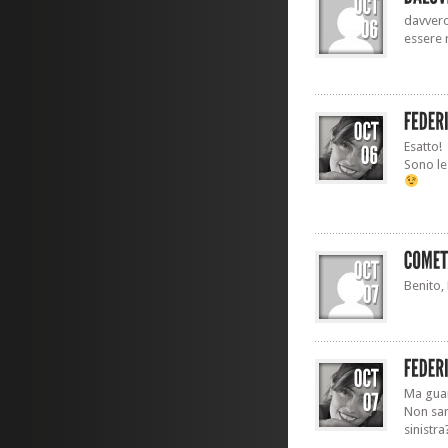
davvero
essere 
Esatto!
Sono le 
Benito,
Ma guar
Non sara
sinistra