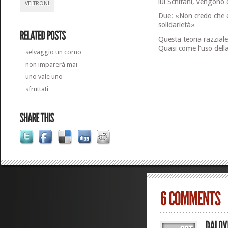
lui Schifani, vengono c
VELTRONI
Due: «Non credo che es
solidarietà»
Questa teoria razziale
Quasi come l’uso della
selvaggio un corno
non imparerà mai
uno vale uno
sfruttati