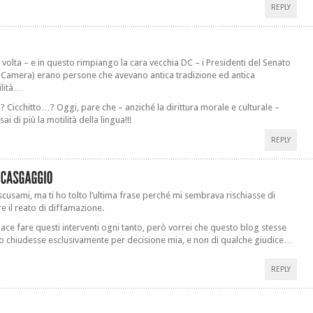
REPLY
a volta – e in questo rimpiango la cara vecchia DC – i Presidenti del Senato
a Camera) erano persone che avevano antica tradizione ed antica
ilità…
i? Cicchitto…? Oggi, pare che – anziché la dirittura morale e culturale –
sai di più la motilità della lingua!!!
REPLY
scusami, ma ti ho tolto l’ultima frase perché mi sembrava rischiasse di
re il reato di diffamazione.
iace fare questi interventi ogni tanto, però vorrei che questo blog stesse
o chiudesse esclusivamente per decisione mia, e non di qualche giudice…
REPLY