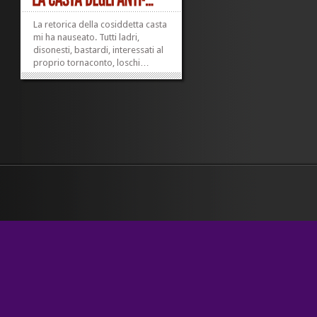
La retorica della cosiddetta casta
mi ha nauseato. Tutti ladri,
disonesti, bastardi, interessati al
proprio tornaconto, loschi…
Nessuno sembra disposto a
riconoscere che qualcun altro
possa avere serietà di intenti,
motivazioni pulite, linearità
morale. Gli unici ad avere la
patente di...
»
»