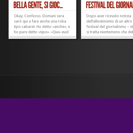
Okay. Confesso. Domani sera
Dopo aver ricevuto notizia
sarò qui a fare anche una roba
dell’allestimento di un altro
tipo cabaret. Ho detto «anche», e
festival del giornalismo – s
ho pure detto «tipo». «Qui» vuol
si tratta nientemeno che de
dire alla rassegna AltraColtura, al
giornalismo d’inchiesta –
Novobar di Castenaso, vicino a
annuncio pubblicamente ch
Bologna. C’è già stata bella
venuta la dermatite. Vero: l
gente. Insieme a Barbara Gozzi –
dermatite è un problema m
leggete qua, sul...
il giornalismo, e il...
»
»