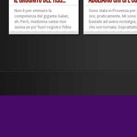
Non è per sminuire la
Sono stata in Provenza per
competenza del gigante Galan,
ore, praticamente. Mi sono
eh. Però, madonna santa: non
bastate ad avere nostalgia,
suona un po’ fuori registro l’idea
che son tornata. Soprattutt
di far passare un ministro dalla
quando leggo – qui – che
competenza sui maiali a quella
siccome l’Anas decide di
sulle opere d’arte? Finirà che
indagare sulla lunghissima
avremo nostalgia della soavità
al Passante di Mestre, uno
di...
il presidente della giunta
»
»
regionale...