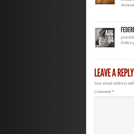
dovevano
potrebbe
D’altra 
Your email address will
Comment
*