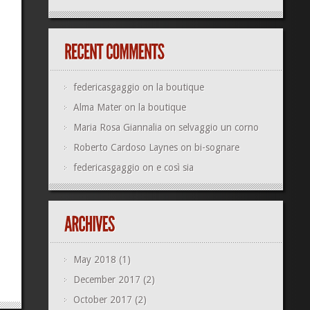
federicasgaggio
on
la boutique
Alma Mater
on
la boutique
Maria Rosa Giannalia
on
selvaggio un corno
Roberto Cardoso Laynes
on
bi-sognare
federicasgaggio
on
e così sia
May 2018
(1)
December 2017
(2)
October 2017
(2)