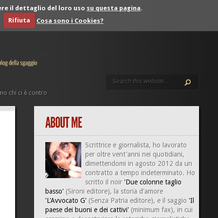
re il dettaglio del loro uso
su questa pagina
.
Rifiuta
Cosa sono i Cookies?
o chi ci è contro
Scrittrice e giornalista, ho lavorato
per oltre vent'anni nei quotidiani,
dimettendomi in agosto 2012 da un
contratto a tempo indeterminato. Ho
scritto il noir
'Due colonne taglio
basso'
(Sironi editore), la storia d'amore
'L'Avvocato G'
(Senza Patria editore), e il saggio
'Il
paese dei buoni e dei cattivi'
(minimum fax), in cui