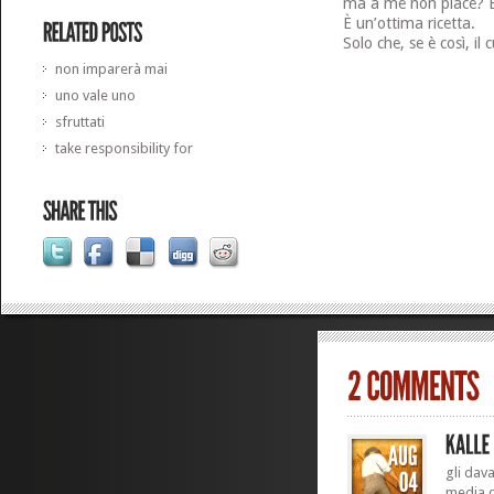
ma a me non piace? B
È un’ottima ricetta.
Solo che, se è così, il 
non imparerà mai
uno vale uno
sfruttati
take responsibility for
gli dava
media d