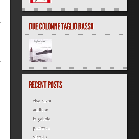
viva cavan
audition
in gabbia
pazienza
silenzio