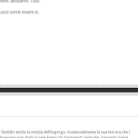
ene: aboliamo Tizio.
cuoco vorrei essere io.
 fastidio anche la notizia dell’ingorgo. Sostanzialmente la sua tesi era che i
ovevano non darla (come fanno “in Germania”, testuale). Secondo Galan