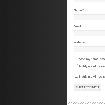
Name
*
Email
*
Website
Save my name, emai
Notify me of follo
Notify me of new p