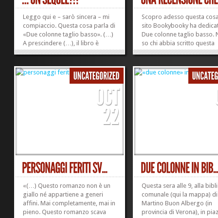
Leggo qui e – sarò sincera – mi
Scopro adesso questa cosa 
compiaccio. Questa cosa parla di
sito Bookybooky ha dedica
«Due colonne taglio basso». (…)
Due colonne taglio basso.
A prescindere (…), il libro è
so chi abbia scritto questa
carino. No, carino no, non è il
recensione, pubblicata acc
termine giusto. È bello e tosto.
un commento su «Il corpo 
Agitare e non mescolare (con
donne» di Lorella Zanardo;
buona pace di James Bond) e si
chiunque sia, lo ringrazio d
ottiene...
cuore per la profondità de
»
»
sguardo. Leggere...
«(…) Questo romanzo non è un
Questa sera alle 9, alla bibl
giallo né appartiene a generi
comunale (qui la mappa) di
affini. Mai completamente, mai in
Martino Buon Albergo (in
pieno. Questo romanzo scava
provincia di Verona), in pia