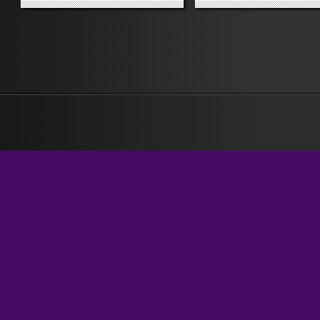
negli animi. Lo fa con calma.
Popolo, Corrado Poli e io
Sussurrando. Inserendo dettagli
parleremo di «Due colonn
nelle scene, con brevi sequenze
taglio basso» usandolo a
che interrompono corse e
pretesto per discutere di 
affanni. Lo fa delicatamente ma
e informazione. Sarà il pri
senza...
degli «incontri con...
»
»