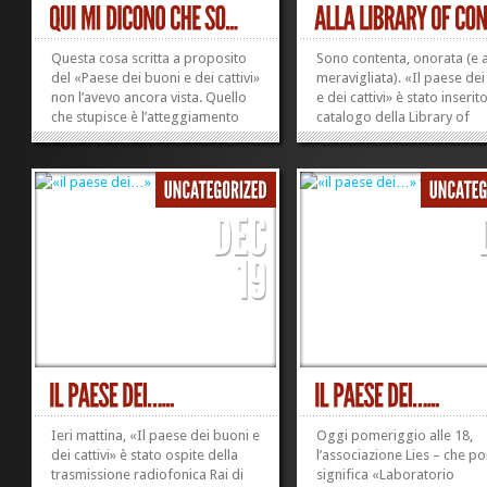
Questa cosa scritta a proposito
Sono contenta, onorata (e 
del «Paese dei buoni e dei cattivi»
meravigliata). «Il paese de
non l’avevo ancora vista. Quello
e dei cattivi» è stato inserit
che stupisce è l’atteggiamento
catalogo della Library of
disincantato, lucido e
Congress. In questo luogo
consapevole della Sgaggio: una
praticamente: la biblioteca 
dopo l’altra toglie le maschere ai
grande del mondo, la più a
nostri giornalisti, alle nostre
istituzione culturale degli St
testate preferite; priva di...
Uniti, nata per dare support
»
»
Ieri mattina, «Il paese dei buoni e
Oggi pomeriggio alle 18,
dei cattivi» è stato ospite della
l’associazione Lies – che po
trasmissione radiofonica Rai di
significa «Laboratorio