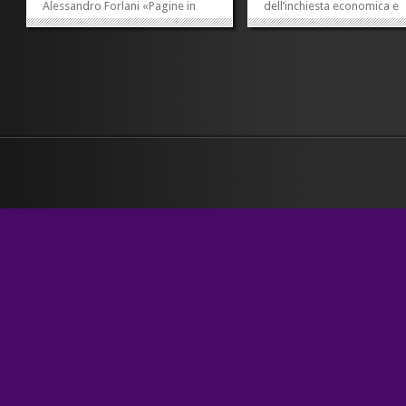
Alessandro Forlani «Pagine in
dell’inchiesta economica e
Frequenza». Qui il podcast della
sociale» – mi ha invitato a 
conversazione fra Alessandro,
del «Paese dei buoni e dei c
che ringrazio, e me. Abbiamo
insieme a Giulio Todescan, 
parlato di fatti, opinioni,
giornalista e fa parte
neutralità, par condicio, governi...
dell’associazione di...
»
»