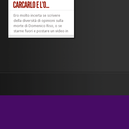
Ero molto incerta se scrivere
della diversità di opinioni sulla
morte di Domenico Riso, o se
starne fuori e postare un video in
cui Carcarlo Pravettoni – il
grandissimo Paolo Hendel –
parla, tra le altre cose, di quanto
sia di cattivo gusto la povertà. E
una buona decina di anni...
»
»