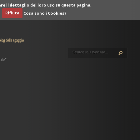
re il dettaglio del loro uso
su questa pagina
.
Rifiuta
Cosa sono i Cookies?
uale"