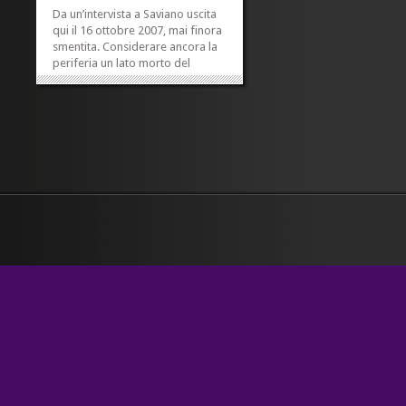
Da un’intervista a Saviano uscita
qui il 16 ottobre 2007, mai finora
smentita. Considerare ancora la
periferia un lato morto del
territorio è un’idiozia molto più
italiana che francese. La periferia
in realtà è la città non ancora
realizzata. E poi la loro (quella
francese delle...
»
»