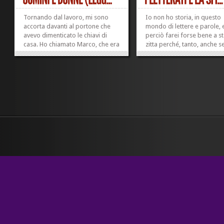
Tornando dal lavoro, mi sono
Io non ho storia, in questo
accorta davanti al portone che
mondo di lettere e parole, 
avevo dimenticato le chiavi di
perciò farei forse bene a s
casa. Ho chiamato Marco, che era
zitta perché, tanto, anche s
fuori con Giovanni a prendere un
parlo nessuno ascolta; vist
aperitivo dai nonni. Lui si è
appunto – non ho storia, e
sincerato che avessi con me il
aggravante sono pure fem
libro che sto leggendo – il finora
per giunta non diciottenne,
bellissimo, asciutto, autentico,...
nemmeno velina, e anche
»
»
mediamente...