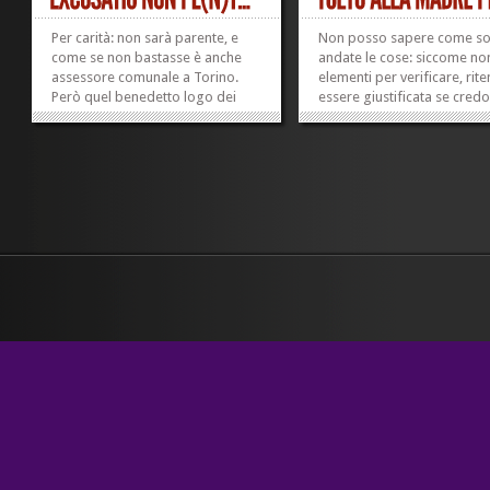
Per carità: non sarà parente, e
Non posso sapere come s
come se non bastasse è anche
andate le cose: siccome no
assessore comunale a Torino.
elementi per verificare, rit
Però quel benedetto logo dei
essere giustificata se credo
«Moderati per Bresso» non è
che leggo qui. A Catania, u
identico al vecchio logo dei
ragazzo di 16 anni è stato
berlusconiani? E poi. A me l’idea
affidato al padre perché – t
che uno possa definirsi
altre cose – ha la tessera di
«moderato» mi irrita un casino.
Rifondazione, ed è dunque.
«Moderata»...
»
»