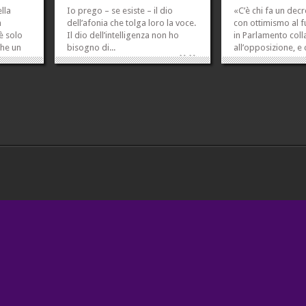
lla
Io prego – se esiste – il dio
«C’è chi fa un dec
n
dell’afonia che tolga loro la voce.
con ottimismo al f
è solo
Il dio dell’intelligenza non ho
in Parlamento col
che un
bisogno di...
all’opposizione, e c
»
»
ama
sciopera», dice Br
questo, ministro, l
che c’è anche chi m
con la
ciunga, chi dorme, 
unale»
pesci, chi fa la spes
ranza...
»
»