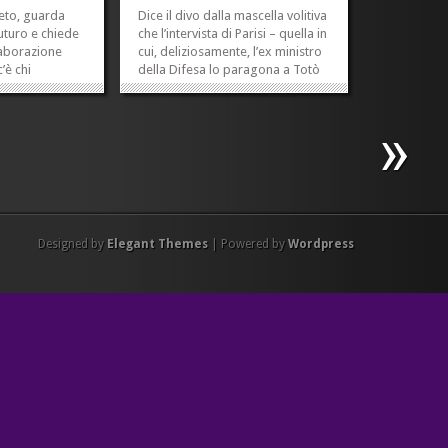
reto, guarda
Dice il divo dalla mascella volitiva
uturo e chiede
che l’intervista di Parisi – quella in
laborazione
cui, deliziosamente, l’ex ministro
’è chi
della Difesa lo paragona a Totò
unetta. Se è per
nella gag in cui prende pugni da
e è sfuggito
un tale che lo chiama Pasquale, e
astica la
ride perché, spiega alla fine, lui
chi piglia
mica è Pasquale – se...
»
»
a, chi...
»
»
Designed by
Elegant Themes
| Powered by
Wordpress