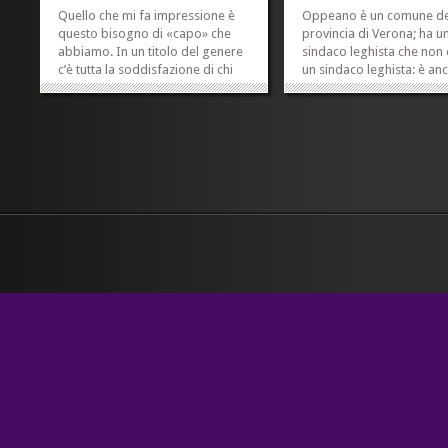
Quello che mi fa impressione è
Oppeano è un comune de
questo bisogno di «capo» che
provincia di Verona; ha u
abbiamo. In un titolo del genere
sindaco leghista che non 
c’è tutta la soddisfazione di chi
un sindaco leghista: è an
immagina che sia finalmente
deputato leghista. Si chi
arrivato il giorno della vendetta. È
Alessandro Montagnoli.
l’ora di Mandrake. Lui metterà
Montagnoli ha deciso di
tutti sotto esame, e il primo che
«dichiarare incompatibili 
scoprirà aver...
carica di consigliere com
»
»
cinque consiglieri di mino