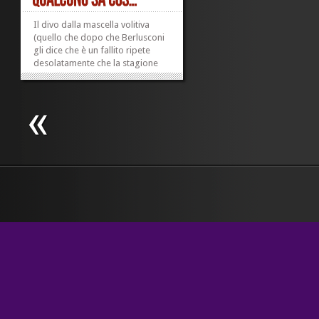
Il divo dalla mascella volitiva
(quello che dopo che Berlusconi
gli dice che è un fallito ripete
desolatamente che la stagione
del dialogo è compromessa. Sic)
stavolta mi ha colpito: vuole fare
– dice all’assemblea costituente
del Pd – un’opposizione «sempre
più...
»
»