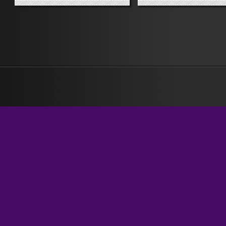
sembrano dettagli secondari e
firmatari di un contratto no
invece non lo sono. Penso alla
saranno sullo stesso piano
riduzione del numero e della
rispetto alla controparte
durata delle pause alla Fiat; e il
aziendale, perché la firma 
taglio di due dei tre intervalli
valore». Se appartieni a un
che...
sindacato che firma,...
»
»