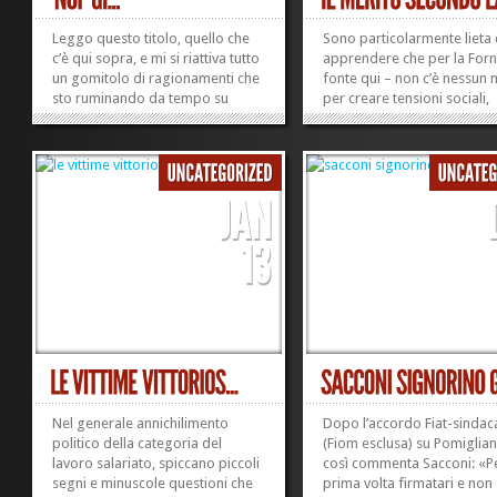
Leggo questo titolo, quello che
Sono particolarmente lieta 
c’è qui sopra, e mi si riattiva tutto
apprendere che per la For
un gomitolo di ragionamenti che
fonte qui – non c’è nessun 
sto ruminando da tempo su
per creare tensioni sociali,
lavoro, giovani, criterio
«perché non sono stati calp
generazionale e sfruttamento
diritti». La modifica […] «no
padronale. C’è un momento, nelle
sembra sia un cambiament
nostre vite, in cui siamo convinti
travolge i diritti. Non è un 
che se non ci sacrifichiamo...
per...
»
»
Nel generale annichilimento
Dopo l’accordo Fiat-sindaca
politico della categoria del
(Fiom esclusa) su Pomiglian
lavoro salariato, spiccano piccoli
così commenta Sacconi: «Pe
segni e minuscole questioni che
prima volta firmatari e non