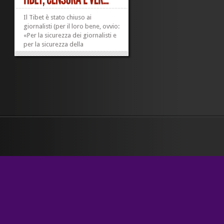
Il Tibet è stato chiuso ai
giornalisti (per il loro bene, ovvio:
«Per la sicurezza dei giornalisti e
per la sicurezza della
popolazione locale», dice il
ministero degli Esteri di Pechino),
ma tredici esemplari della
categoria saranno tuttavia
ammessi a un viaggio
organizzato. I giornalisti...
»
»