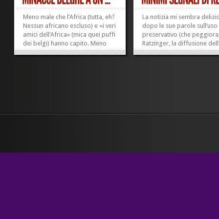
Meno male che l’Africa (tutta, eh?
La notizia mi sembra delizi
Nessun africano escluso) e «i veri
dopo le sue parole sull’uso
amici dell’Africa» (mica quei puffi
preservativo (che peggiora
dei belgi) hanno capito. Meno
Ratzinger, la diffusione dell
male. Che grande...
la maggioranza dei francesi
»
»
55 per cento – ha un’opini
negativa del papa. È quasi
una tisana calda che, mentr
a...