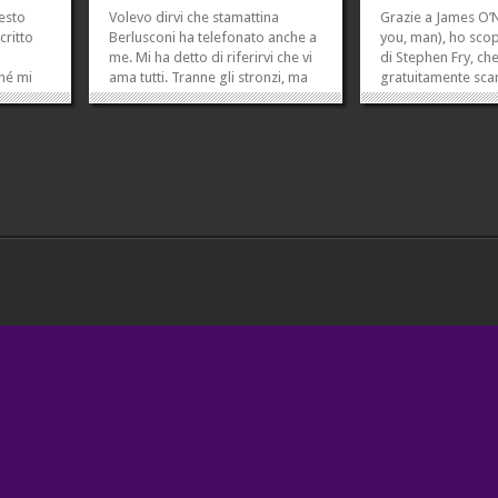
esto
Volevo dirvi che stamattina
Grazie a James O’N
critto
Berlusconi ha telefonato anche a
you, man), ho sco
,
me. Mi ha detto di riferirvi che vi
di Stephen Fry, ch
ché mi
ama tutti. Tranne gli stronzi, ma
gratuitamente sca
che qui,
non starei qui a sottilizzare.
iTunes. Quello sul
A fare la
Quest’uomo ha un cuore, ve lo
mezz’oretta di asco
singolo
dico...
po’ ostico – è es
»
»
interessante per i
non
di pieghe interiori.
»
»