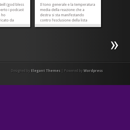
eill (god bless
Il tono generale e la temperatura
perto i podcast
media della reazione che a
e ho
destra si sta manifestando
ricato da
contro l’esclusione della lista
 linguaggio –
della Polverini rende chiare molte
lto a tratti un
cose. Chiedere l’intervento del
tremamente
presidente della Repubblica per
l gran numero
una questione che ha un suo
..
alveo istituzionale in cui
»
»
maturare...
»
»
Designed by
Elegant Themes
| Powered by
Wordpress