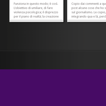
Funziona in questo modo; è così.
Copio dai commenti a qu
L’obiettivo di umiliare, di fare
post alcune cose che ho s
violenza psicologica; il disprezzo
sul giornalismo. Le copio
per il piano di realtà; la creazione
integrando qua e là, per
di un universo assorbente e
dispiace che non siano an
concentrazionario nel quale le
per così dire a casa mia. 
regole sono informali,
differenza non basta un 
sconosciute, variabili, arbitrarie,
giornalista, e non basta
pericolose, minacciose e...
nemmeno un giornale, e 
»
»
bastano nemmeno tre...