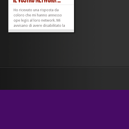
Ho ricevuto una risposta da
coloro che mi hanno annesso
ope legis al loro network. Mi
avvisano di avere disabilitato la
funzione di ricerca dei miei pezzi,
ma ancora stamattina mi sono
trovata tre nuovi pingback. Ecco
la risposta, da cui tolgo solo i
riferimenti al nome del sito. Il
resto è...
»
»