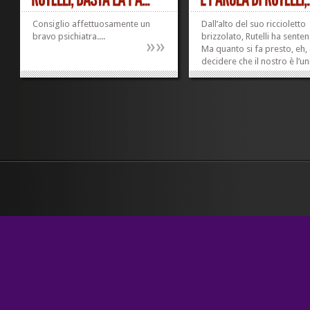
Consiglio affettuosamente un
Dall’alto del suo riccioletto
bravo psichiatra....
brizzolato, Rutelli ha senten
»
»
Ma quanto si fa presto, eh,
decidere che il nostro è l’u
mo(n)do regolare, l’unico
mo(n)do che merita di viver
l’unico mo(n)do che merita
rispetto. Quanta facilità. Q
leggerezza...