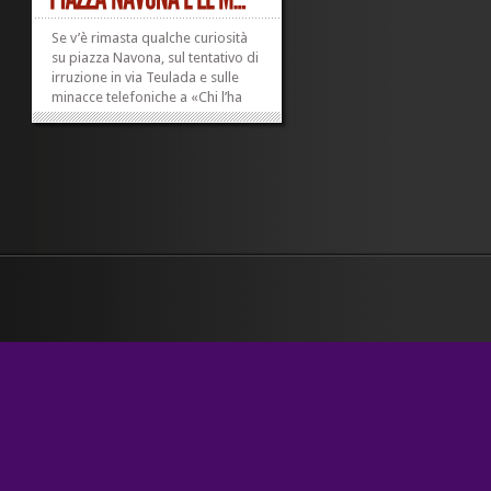
Se v’è rimasta qualche curiosità
su piazza Navona, sul tentativo di
irruzione in via Teulada e sulle
minacce telefoniche a «Chi l’ha
visto?», consiglio caldamente un
giretto qui, dove le cose si
trovano raggruppate e si legge
una testimonianza di prima...
»
»