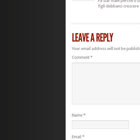
Fa star male perché ti 
figli debbano crescere 
Your email address will not be publish
Comment
*
Name
*
Email
*