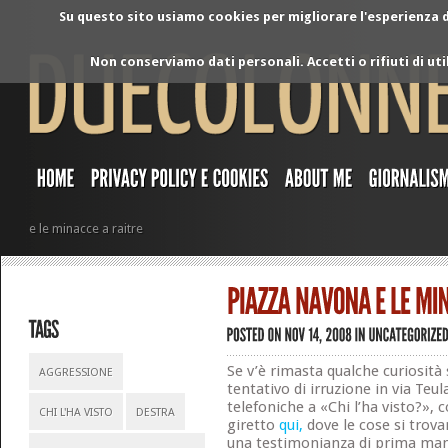
Su questo sito usiamo cookies per migliorare l'esperienza di
Non conserviamo dati personali. Accetti o rifiuti di ut
e le minacce a raitre
Se v’è rimasta qualche curiosità
AGGRESSIONE
tentativo di irruzione in via Teu
telefoniche a «Chi l’ha visto?»,
CHI L'HA VISTO
DESTRA
giretto
qui,
dove le cose si trov
una testimonianza di prima ma