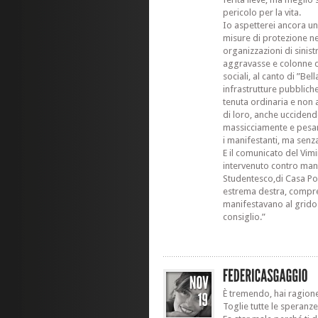
pericolo per la vita.
Io aspetterei ancora un
misure di protezione nei
organizzazioni di sinist
aggravasse e colonne di 
sociali, al canto di ”Be
infrastrutture pubblich
tenuta ordinaria e non
di loro, anche uccidend
massicciamente e pesan
i manifestanti, ma senz
E il comunicato del Vim
intervenuto contro mani
Studentesco,di Casa Pou
estrema destra, compre
manifestavano al grido d
consiglio.”
È tremendo, hai ragion
Toglie tutte le speranze