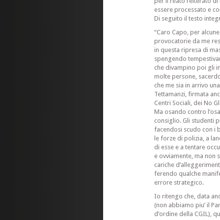
per il reato reiterato d
essere processato e c
Di seguito il testo inte
“Caro Capo, per alcune 
provocatorie da me res
in questa ripresa di ma
spengendo tempestivamen
che divampino poi gli 
molte persone, sacerdo
che me sia in arrivo una
Tettamanzi, firmata anc
Centri Sociali, dei No G
Ma osando contro l’osa
consiglio. Gli studenti 
facendosi scudo con i 
le forze di polizia, a l
di esse e a tentare occu
e ovviamente, ma non 
cariche d’alleggeriment
ferendo qualche manifes
errore strategico.
Io ritengo che, data an
(non abbiamo piu’ il Par
d’ordine della CGIL), 