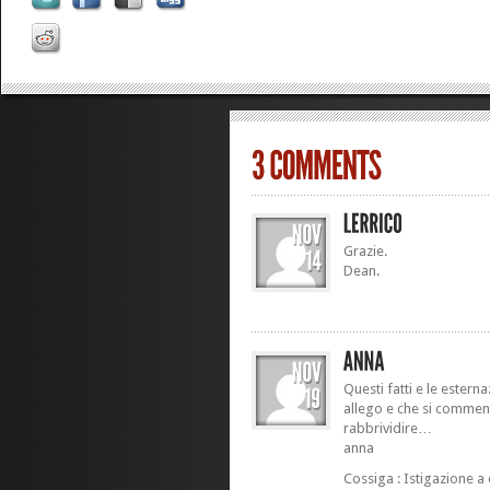
Grazie.
Dean.
Questi fatti e le estern
allego e che si commen
rabbrividire…
anna
Cossiga : Istigazione a