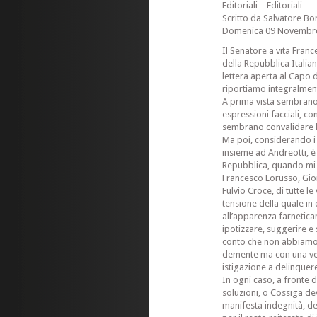
Editoriali – Editoriali
Scritto da Salvatore Bo
Domenica 09 Novembre
Il Senatore a vita Fran
della Repubblica Italian
lettera aperta al Capo 
riportiamo integralment
A prima vista sembrano 
espressioni facciali, co
sembrano convalidare la
Ma poi, considerando i
insieme ad Andreotti, è
Repubblica, quando mi 
Francesco Lorusso, Gio
Fulvio Croce, di tutte le
tensione della quale in
all’apparenza farnetica
ipotizzare, suggerire e 
conto che non abbiamo e
demente ma con una ver
istigazione a delinquer
In ogni caso, a fronte 
soluzioni, o Cossiga de
manifesta indegnità, del