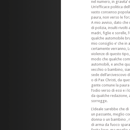
nel numero, in gravita’
Un’efficace politica de
vasto consenso popolare
paura, non verso le forz
A mio avviso, dato che u
di polizia, insulti rivolti
madri, figlie e sorelle, 
qualche automobile bruc
mio consiglio e’ che in 
certamente verranno, L
violenze di questo tipo, l
modo che qualche comm
automobili, e anche qu
vecchio o bambino, sian
sede dell’arcivescovo d
o di Pax Christi, da que
gente comune la paura 
l’odio verso di essi e i
da qualche redazione, a
sorregge.
L’ideale sarebbe che di
un passante, meglio co
donna o un bambino , 
di arma da fuoco spara
ferita lieve, ma meglio