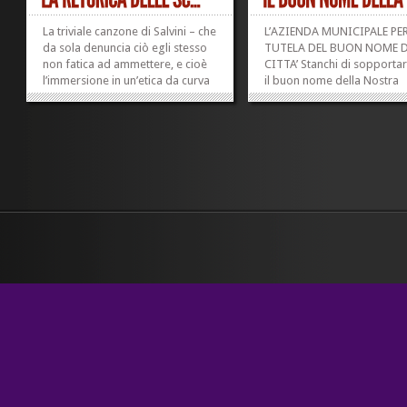
La triviale canzone di Salvini – che
L’AZIENDA MUNICIPALE PER
da sola denuncia ciò egli stesso
TUTELA DEL BUON NOME D
non fatica ad ammettere, e cioè
CITTA’ Stanchi di sopporta
l’immersione in un’etica da curva
il buon nome della Nostra
dello stadio – fa dire ai due
Comunità, la Sua Storia di
giganti La Russa e Bocchino, ma
Laboriosa Operosità e il S
anche (mio dio, ti prego) a gente
Presente di Dinamico Attiv
della cosiddetta sinistra –...
sui Mercati Internazionali d
»
»
Cultura, del Turismo e della
Solidarietà...