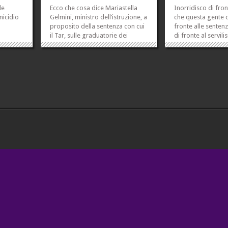
le
Ecco che cosa dice Mariastella
Inorridisco di fro
micidio
Gelmini, ministro dell’istruzione, a
che questa gente 
proposito della sentenza con cui
fronte alle sentenz
il Tar, sulle graduatorie dei
di fronte al servil
precari della scuola, la sconfessa
dimostrano verso l
nti
e – dicono i giornali – di fatto la
entaglio
«commissaria»: «Ogni
ro
regolamento che abbiamo
l punto
presentato è stato...
»
»
..
»
»