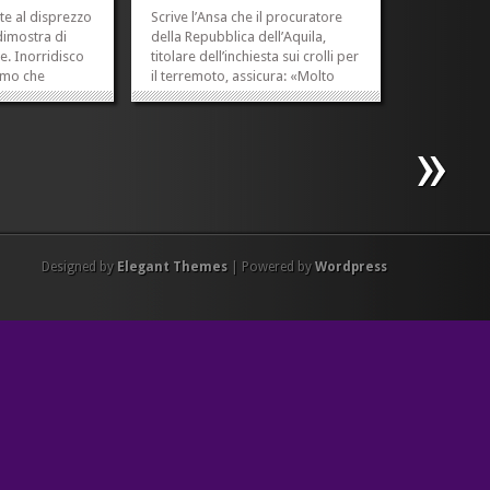
nte al disprezzo
Scrive l’Ansa che il procuratore
dimostra di
della Repubblica dell’Aquila,
e. Inorridisco
titolare dell’inchiesta sui crolli per
ismo che
il terremoto, assicura: «Molto
a...
probabilmente non ci saranno
»
»
indagati, perché gli indagati
saranno anche arrestati». Se
dovesse risultare che in qualche
caso è stata mescolata...
»
»
Designed by
Elegant Themes
| Powered by
Wordpress