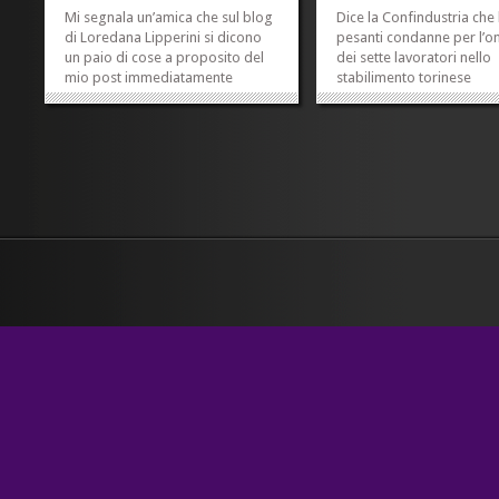
Mi segnala un’amica che sul blog
Dice la Confindustria che 
di Loredana Lipperini si dicono
pesanti condanne per l’o
un paio di cose a proposito del
dei sette lavoratori nello
mio post immediatamente
stabilimento torinese
precedente a questo; quello
ThyssenKrupp possono
relativo alla sentenza della
«allontanare gli investime
Cassazione. Copio quel che ne
esteri», e «mettere a rep
viene detto: Nei due post più
la sopravvivenza del nost
linkati nelle ore successive, quello
sistema industriale». A ta
di Federica...
gli imprenditori di questo.
»
»