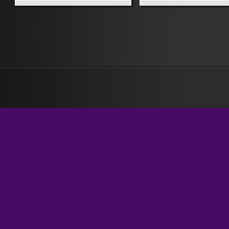
giro una micidiale fregola di
la vita Gli danno fuoco men
“normalità”, di benessere
dorme in strada in gravi
obbligatorio, di bei vestiti e belle
condizioni un clochard di R
facce, che evidentemente rende
Eccesso di zelo, direi. Sono
osceno...
che volevano solamente...
»
»