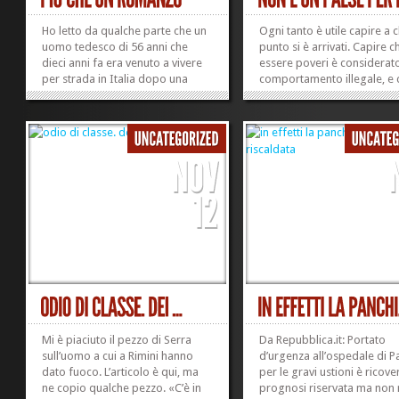
Ho letto da qualche parte che un
Ogni tanto è utile capire a 
uomo tedesco di 56 anni che
punto si è arrivati. Capire c
dieci anni fa era venuto a vivere
essere poveri è considerat
per strada in Italia dopo una
comportamento illegale, e 
delusione d’amore si è sposato
gente che, forte della sua
con la responsabile del centro di
posizione di potere, non si
ascolto della Caritas di Messina,
vergogna di dirlo. E non co
una donna di 62 anni. La storia
per niente la considerazion
era carina già così. Ma...
a pensarla così siano in tanti
»
»
Mi è piaciuto il pezzo di Serra
Da Repubblica.it: Portato
sull’uomo a cui a Rimini hanno
d’urgenza all’ospedale di 
dato fuoco. L’articolo è qui, ma
per le gravi ustioni è ricove
ne copio qualche pezzo. «C’è in
prognosi riservata ma non 