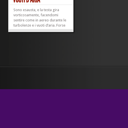
Sono esausta, e la testa gira
vorticosamente, facendomi
sentire come in aereo durante le
turbolenze e i vuoti d’aria. Forse
l’ho già scritto, non mi ricordo
più. Questa cosa, però, mi urta e
mi preoccupa. Vorrei che finisse.
Non ho dormito neanche la notte
scorsa. Avevo la...
»
»