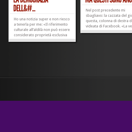
Nel post precedente mi
sbagliavo: la cazzata del g
Ho una notizia super e non riesco
questa, colonna di destra d
a tenerla per me: «Il riferimento
videata di Facebook. «La v
culturale all’aldilà non può essere
novità politica»: qual è,
considerato proprietà esclusiva
precisamente, il valore ass
di un brand». D’altra parte va
della «novità»? E siamo sicu
anche detto che «il concept
si tratti di «politica»? «… d
utilizzato da Nespresso presenta
secolo»: siamo solo nel...
differenze sostanziali rispetto
agli spot...
»
»