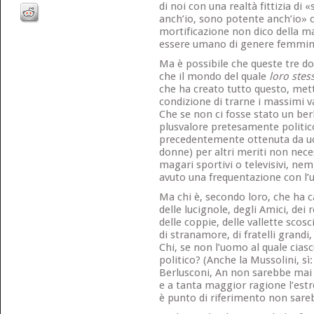
di noi con una realtà fittizia di 
anch’io, sono potente anch’io» c
mortificazione non dico della ma
essere umano di genere femmin
Ma è possibile che queste tre d
che il mondo del quale
loro stes
che ha creato tutto questo, mett
condizione di trarne i massimi 
Che se non ci fosse stato un be
plusvalore pretesamente politic
precedentemente ottenuta da u
donne) per altri meriti non nec
magari sportivi o televisivi, n
avuto una frequentazione con l’u
Ma chi è, secondo loro, che ha ca
delle lucignole, degli Amici, dei r
delle coppie, delle vallette scosc
di stranamore, di fratelli grandi,
Chi, se non l’uomo al quale ciasc
politico? (Anche la Mussolini, sì
Berlusconi, An non sarebbe mai 
e a tanta maggior ragione l’estr
è punto di riferimento non sare