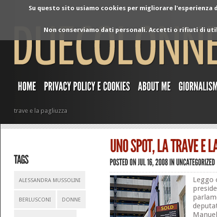
Su questo sito usiamo cookies per migliorare l'esperienza di
Non conserviamo dati personali. Accetti o rifiuti di ut
trave e la pagliuzza
Leggo 
ALESSANDRA MUSSOLINI
presid
parlame
BERLUSCONI
DONNE
deputat
Manuela