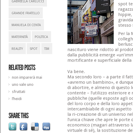
GABRIELLA CARLUCCI
spot te
ragazza
GRANDE FRATELLO
hippie,
gravid
stesso
MANUELA DI CENTA
Per la 
MATERNITÀ
POLITICA
collegh
berlusc
REALITY
SPOT
TIM
nascituro viene ridotto al prodot
dalla pubblicità emerge «un’imm
mortificante e superficiale della
Va bene.
Ma secondo loro – a parte il fat
non imparerà mai
«avremo un bambino», e dunque
uno vale uno
di abortire, e almeno di questo 
sfruttati
contente – l’utilizzo esteriore e
pubbliche (quelle esposte agli oc
l’heidi
del loro corpo e della loro appet
intercambiabile di ogni aspetto
la ri-creazione di un universo nel
l’unica chiave che apre le porte 
economico (magari attraverso la
virtuale di sé), la sostituzione de