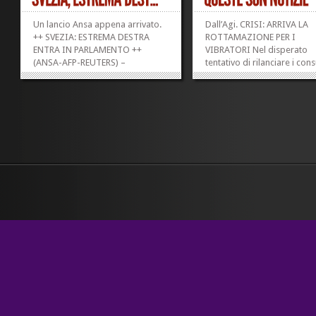
Un lancio Ansa appena arrivato.
Dall’Agi. CRISI: ARRIVA LA
++ SVEZIA: ESTREMA DESTRA
ROTTAMAZIONE PER I
ENTRA IN PARLAMENTO ++
VIBRATORI Nel disperato
(ANSA-AFP-REUTERS) –
tentativo di rilanciare i con
STOCCOLMA, 19 SET – Il partito
piena crisi economica, arriv
di estrema destra «Democratici
rottamazione anche per i
di Svezia» entra per la prima
vibratori. La Schwabe, una 
volta in Parlamento, in base ai
austriaca specializzata nell
primi exit poll sui risultati delle
vendita on line di oggetti er
elezioni. A parte...
ha deciso di offrire ai...
»
»