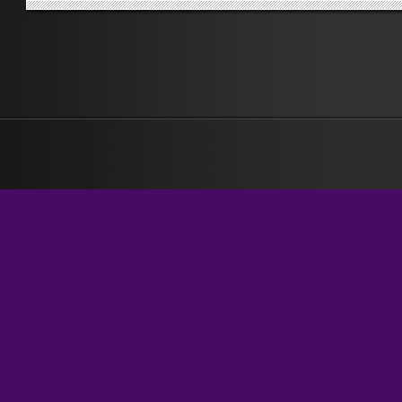
È stata qui qualche giorno. Abbiamo passeggiato, chiacchierato, siam
andate a vedere posti, abbiamo cucinato, mangiato. Con le pulizie mat
disperatissime che ho fatto in queste settimane, ho riconquistato l’agib
di casa, e sono felice di averlo fatto grazie al pungolo di Breda, che m
avrei potuto ospitare nel...