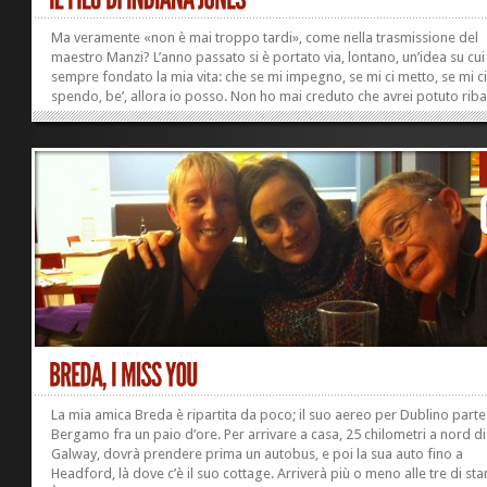
Ma veramente «non è mai troppo tardi», come nella trasmissione del
maestro Manzi? L’anno passato si è portato via, lontano, un’idea su cui
sempre fondato la mia vita: che se mi impegno, se mi ci metto, se mi c
spendo, be’, allora io posso. Non ho mai creduto che avrei potuto ribal
mondo. Però pensavo che sulle cose mie avevo facoltà di intervento. 
è padroni della propria vita fino in fondo, questo lo so. Lo so così be
essere stata la regina dell’ipocondria. Sono stata a lungo una delle fon
reddito più continuative per un bel numero di medici specialisti della 
zona, e uno dei...
La mia amica Breda è ripartita da poco; il suo aereo per Dublino part
Bergamo fra un paio d’ore. Per arrivare a casa, 25 chilometri a nord di
Galway, dovrà prendere prima un autobus, e poi la sua auto fino a
Headford, là dove c’è il suo cottage. Arriverà più o meno alle tre di sta