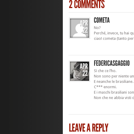
No?
Perché, invece, tu hai q
ciao! cometa (tanto per
Sì che ce l’ho.
Non sono per niente una
E neanche le brasiliane.
C*** enormi.
E i maschi brasiliani so
Non che ne abbia visti di