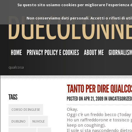
Su questo sito usiamo cookies per migliorare l'esperienza di
Non conserviamo dati personali. Accetti o rifiuti di ut
qualcosa
Okay.
CORSO DI INGLESE
Oggi c’è un freddo becco (Today is 
Ho un raffreddorone e tossisco p
DUBLINO
NUVOLE
keep on coughing).
Il sole si sta nascondendo dietro