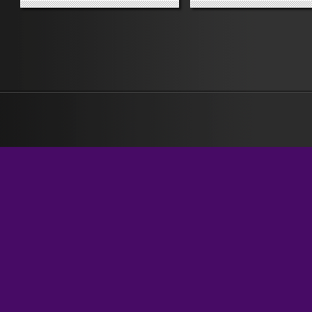
hanno pensato di edificare su
sito. È molto bello (e vale 
una tragedia che era notizia già
come risposta affettuosa 
di per sé (morire davanti a due-
alcune idee che Andrea B h
trecento persone è notizia di
avuto il gentile pensiero di
«vendibilità» immediata, come...
confrontare con me). «Il n
»
»
paese è...