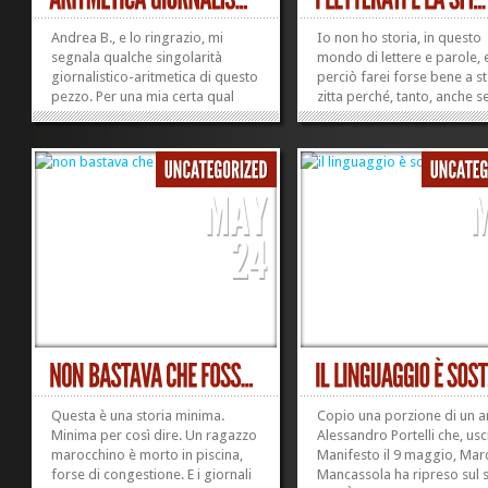
Andrea B., e lo ringrazio, mi
Io non ho storia, in questo
segnala qualche singolarità
mondo di lettere e parole, 
giornalistico-aritmetica di questo
perciò farei forse bene a s
pezzo. Per una mia certa qual
zitta perché, tanto, anche s
malevolente disposizione
parlo nessuno ascolta; vist
d’animo, mi vedo costretta ad
appunto – non ho storia, e
aggiungere al conto
aggravante sono pure fem
un’incongruenza sintattico-
per giunta non diciottenne,
grammaticale. Va da sé che nella
nemmeno velina, e anche
tragedia occorsa al...
mediamente...
»
»
Questa è una storia minima.
Copio una porzione di un a
Minima per così dire. Un ragazzo
Alessandro Portelli che, usc
marocchino è morto in piscina,
Manifesto il 9 maggio, Mar
forse di congestione. E i giornali
Mancassola ha ripreso sul 