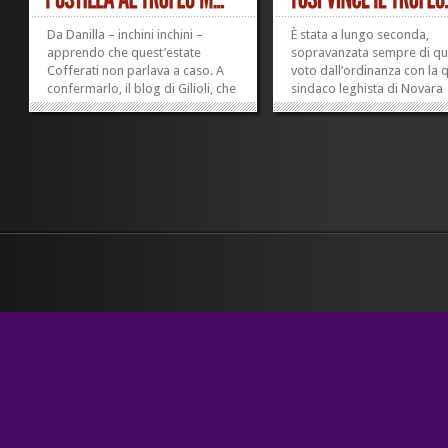
Da Danilla – inchini inchini –
È stata a lungo seconda,
apprendo che quest’estate
sopravanzata sempre di qu
Cofferati non parlava a caso. A
voto dall’ordinanza con la q
confermarlo, il blog di Gilioli, che
sindaco leghista di Novara
a sua volta riprende il Carlino di
Massimo Giordano ha vieta
Bologna. Il Cinese meritava di
presenza contemporanea d
vincere il trofeo Maroni, credo.
gruppi di oltre due persone
Ma purtroppo la vita è
undici parchi cittadini nelle
maledettamente ingiusta. La...
fra le 23.30 e le 6 del matt
»
»
ci sono...