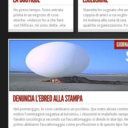
Ho preso tempo. Sono entrata
Stanotte ho sognato che u
prima in un negozio di cose
coppia di amici a cui vogli
etniche. «Adesso ho a che fare
mi invitava alla cena di una
con l’Africa», mi sono detta. «Ha
qualche organizzazione. P
un senso che io entri». I titoli di
essere una cosa tipo i Lions,
legittimazione che pretendo da
Rotary. Io andavo per fare
me stessa sono sempre
piacere a loro, e mi mettev
stupefacenti. Ho curiosato, mi
sedere a un tavolo coi bamb
sono guardata attorno
coi ragazzi. Il tavolo era...
velocemente. Sono...
»
»
Nel pomeriggio, le cose cambiano un pochino. Qui sotto alcuni commen
notino l’«immagine negativa al turismo», i «buonisti in malafede sempr
l’analisi sociologica secondo cui l’accattonaggio si divide in due tipi. N
primo abbiamo l’accattonaggio come professione e di questo tipo f