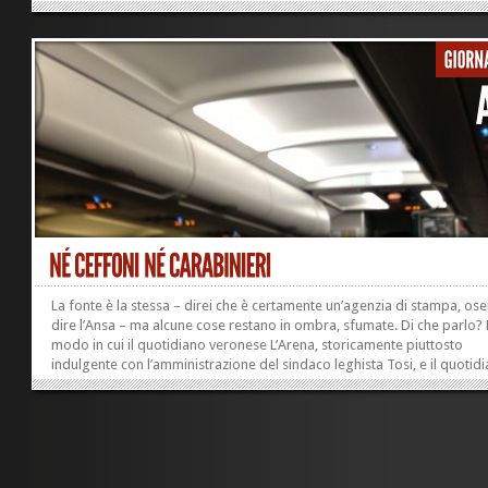
parte soprattutto gli...
La fonte è la stessa – direi che è certamente un’agenzia di stampa, ose
dire l’Ansa – ma alcune cose restano in ombra, sfumate. Di che parlo?
modo in cui il quotidiano veronese L’Arena, storicamente piuttosto
indulgente con l’amministrazione del sindaco leghista Tosi, e il quotid
padovano Finegil (gruppo Repubblica-l’Espresso) il Mattino di Padova
scrivono online la notizia delle 35 espulsioni decise oggi dalla parte v
della Lega, quella che si fa chiamare Liga Veneta, ai danni di altrettanti
«bossiani» che a Pontida s’erano spinti a rumorose manifestazioni di
dissenso verso la...