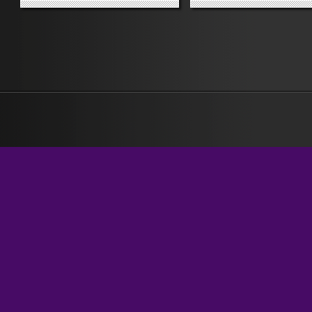
ristoratori indigeni si infuriano e
mai esistita. La frase rientra
scrivono a un giornale locale:
catalogo delle lamentazioni
«Con perplessità e discutibilità
periodo risultano esserci s
abbiamo mal digerito (cioè,
alluvioni nel salernitano, nel
letteralmente, è discutibile il fatto
che...
»
»