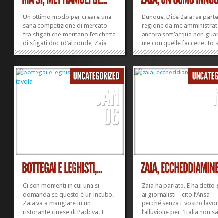
Un ottimo modo per creare una
Dunque. Dice Zaia: se parte
sana competizione di mercato
regione da me amministrat
fra sfigati che meritano l’etichetta
ancora sott’acqua non gua
di sfigati doc (d’altronde, Zaia
me con quelle faccette. Io
parla al Vinitaly) e sfigati-sfigati.
bravo, faccio tutto ammodi
Una magnifica occasione per
Non c’entro. La colpa è: a) d
creare disordini sociali, scazzi,
perfida burocrazia che mor
scontri, e poi dire «Visto? Questi
la nostra efficienza; b) dell
negri qui non...
pioggia, e b) del terreno...
»
»
Ci son momenti in cui una si
Zaia ha parlato. E ha detto 
domanda se questo è un incubo.
ai giornalisti – cito l’Ansa –
Zaia va a mangiare in un
perché senza il vostro lavo
ristorante cinese di Padova. I
l’alluvione per l’Italia non 