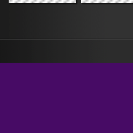
soprabito spaziale. Per settimane
Grazie a Roberto Sturm e a
l’ho guardato come una bambina
Valerio...
obesa guarda lo zucchero filato
alle giostre: col desiderio
dell’irraggiungibile. Ebbene.
Verso...
»
»