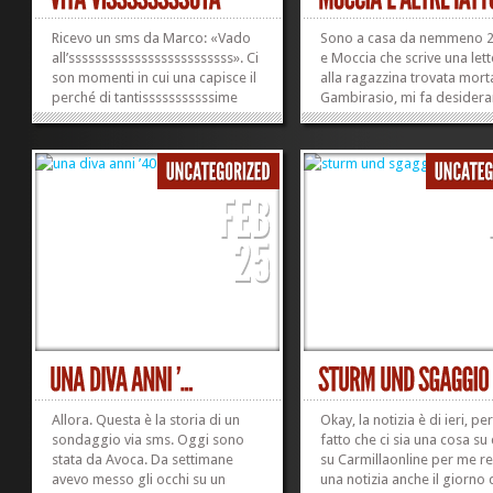
Ricevo un sms da Marco: «Vado
Sono a casa da nemmeno 2
all’sssssssssssssssssssssssss». Ci
e Moccia che scrive una let
son momenti in cui una capisce il
alla ragazzina trovata mort
perché di tantisssssssssssime
Gambirasio, mi fa desidera
cose.
l’espatrio semi-permanente
»
»
Spero di trovarne online, 
il testo integrale. Mi interes
vedere a qual segno riesca
spingersi l’essere. E poi le...
Allora. Questa è la storia di un
Okay, la notizia è di ieri, per
sondaggio via sms. Oggi sono
fatto che ci sia una cosa su
stata da Avoca. Da settimane
su Carmillaonline per me re
avevo messo gli occhi su un
una notizia anche il giorno