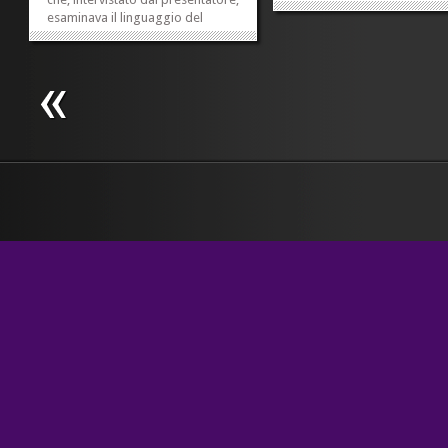
dei chilometri. Guarderò la
esaminava il linguaggio del
cartina, stasera o chissà q
corpo dei candidati alle elezioni
e farò un calcoletto
generali che si terranno tra poco,
approssimativo. Sono anda
il 25. Bene: li esaminava perbene,
verso sud, là dove fra me e
spiegando i loro movimenti delle
Dublino tutto è...
mani, l’asse del loro...
»
»