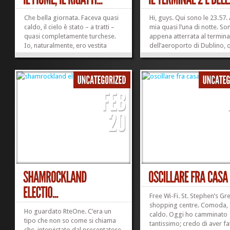
Che bella giornata. Faceva quasi
Hi, guys. Qui sono le 23.57.
caldo, il cielo è stato – a tratti –
mia quasi l’una di notte. So
quasi completamente turchese.
appena atterrata al termina
Io, naturalmente, ero vestita
dell’aeroporto di Dublino, 
come per una spedizione
nuovo, quello dove arrivano 
sull’Himalaya. Scicchissima. Ho
Aer Lingus (se posso dire, t
costeggiato il fiume in direzione
un altro volare, e questa vo
del mare, sono passata davanti
nessuno s’è sognato di
alle statue della Irish...
applaudire,...
»
»
Free Wi-Fi. St. Stephen’s Gr
shopping centre. Comoda, 
Ho guardato RteOne. C’era un
caldo. Oggi ho camminato
tipo che non so come si chiama
tantissimo; credo di aver fa
che, intervistato dal presentatore,