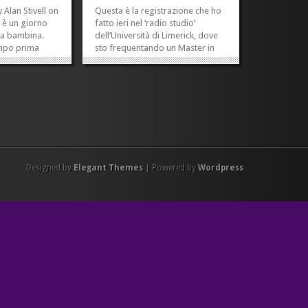
 Alan Stivell on
Questa è la registrazione che ho
 è un giorno
fatto ieri nel ‘radio studio’
na bambina.
dell’Università di Limerick, dove
mpo prima
sto frequentando un Master in
 uscito. So che
Giornalismo. Domani finisce il
canzone dal
primo semestre. Fino ad ora è
 mille volte al
stata una dannatissima faticaccia.
 ancora uno
Il mio cervello è bollito. Sto
oveva, mi
ancora studiando,...
»
»
...
»
»
Designed by
Elegant Themes
| Powered by
Wordpress