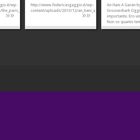
gio.it/wp-
http://www.federicasgaggio.it/wp-
An Hani A Garan by
2/the_paris_match_me.mp3
content/uploads/2013/12/an_hani_a_garan.mp3
Grooveshark Oggi
»
»
»
»
importante. Ero u
Non so quanto te
questo disco fosse
ascoltavo questa 
mio mangiacassette
giorno. Non avevo
stereo. Mi commu
faceva piangere, mi