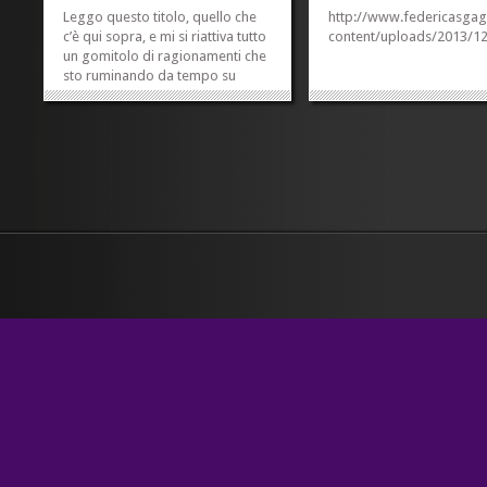
Leggo questo titolo, quello che
http://www.federicasgag
c’è qui sopra, e mi si riattiva tutto
content/uploads/2013/1
un gomitolo di ragionamenti che
sto ruminando da tempo su
lavoro, giovani, criterio
generazionale e sfruttamento
padronale. C’è un momento, nelle
nostre vite, in cui siamo convinti
che se non ci sacrifichiamo...
»
»