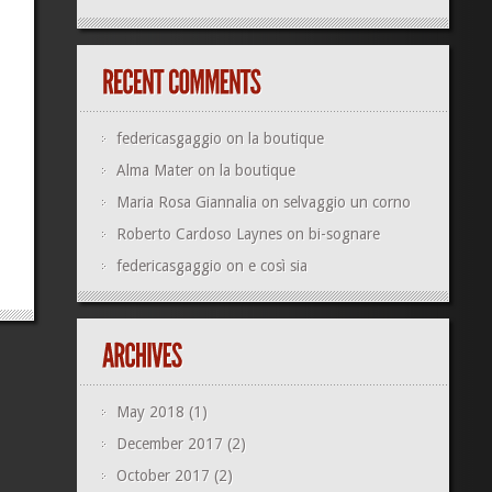
federicasgaggio
on
la boutique
Alma Mater
on
la boutique
Maria Rosa Giannalia
on
selvaggio un corno
Roberto Cardoso Laynes
on
bi-sognare
federicasgaggio
on
e così sia
May 2018
(1)
December 2017
(2)
October 2017
(2)