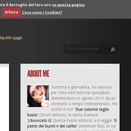
re il dettaglio del loro uso
su questa pagina
.
Rifiuta
Cosa sono i Cookies?
Scrittrice e giornalista, ho lavorato
per oltre vent'anni nei quotidiani,
dimettendomi in agosto 2012 da un
contratto a tempo indeterminato. Ho
scritto il noir
'Due colonne taglio
basso'
(Sironi editore), la storia d'amore
'L'Avvocato G'
(Senza Patria editore), e il saggio
'Il
paese dei buoni e dei cattivi'
(minimum fax), in cui