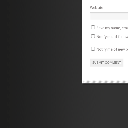
Website
Save my name, emai
Notify me of follo
Notify me of new p