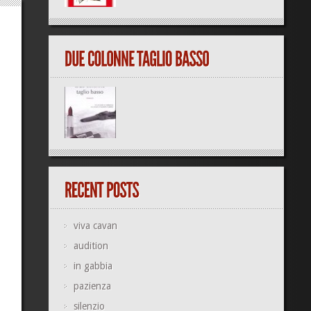
viva cavan
audition
in gabbia
pazienza
silenzio