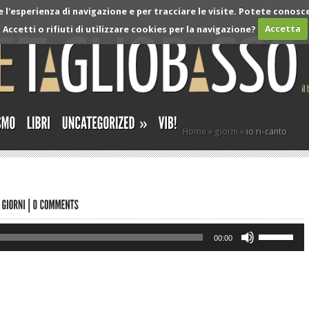
l'esperienza di navigazione e per tracciare le visite. Potete conosce
Accetti o rifiuti di utilizzare cookies per la navigazione?
Accetta
»
Home
»
giorni
»
io ri-canto
Use
00:00
Up/Down
Arrow
keys
to
increase
or