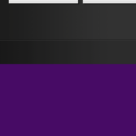
lavora almeno un paio di
persone che cerca di tenere
allenamento la propria me
ricordando ai lettori ciò che
agenzie di stampa e la...