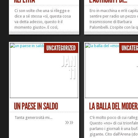
Ci son volte che una si rilegge e
Ero in macchina e m’è capit
dice a sé stessa «sì, questa cosa
sentire per radio un pezzo 
va detta adesso, questo è il
trasmissione di Barbara
momento giusto». E così,
Palombelli. L’ospite con la 
quell’una pensa che forse può
parlava era Fiorella Kostori
anche copiare un vecchio post
Padoa Schioppa. A volte un
che ha un suo perché
cognome solo non basta a 
esattamente adesso, mentre in
chi siamo. La FKPS è stata
testa le ronzano le questioni
presentata dalla moglie di
relative alle...
Francesco...
»
»
Tanta generosità mi...
C’è molto poco di cui ralleg
»
»
Questo «no» di cui trionfa
parlano i giornali è una buf
gigante. Cito dall’Arena (d