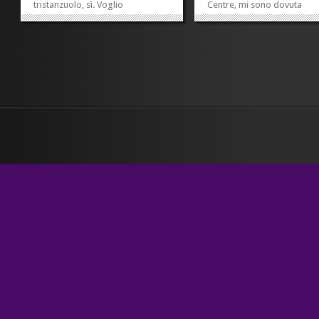
tristanzuolo, sì. Voglio
Centre, mi sono dovuta
comprarmi la raccolta degli
sciroppare le chiacchiere
obituaries del Guardian. Stasera
interminabili di una signor
(cavoli, in Italia è passata la
sapeva tutto di Berlusconi, 
mezzanotte) ne abbiamo letti un
Ruby e delle donnine; mi ha
po’, e ne è valsa la pena. A...
chiesto se avevo letto «The
»
»
heart of...