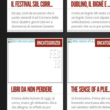
Da qui, cioè da un pezzo che è
Come un bignè. Mi sento 
uscito venerdì 4 sul Corriere della
un bignè. Sono così stipata
Sera: Quattro giorni (da ieri a
sollecitazioni, connessioni 
domenica) di seminari (evento
pensieri che se io per prim
cardine oggi il workshop «In
tentassi in questo momento
ogni storia c’è un milione di
far uscire qualche filo coer
storie», durante il quale i
pretendessi di dipanarne l
partecipanti sono stimolati a
sviluppo, seguendolo
produrre brevi componimenti) e
dall’estremità per ora in luc
di...
quella che invece...
»
»
Il tema della lezione di oggi, al
In brevissimo. Prima del co
corso, erano gli obituaries. Dice:
bevendo una tisana alla me
che allegria. In effetti un po’
nel salottino dell’Irish Write