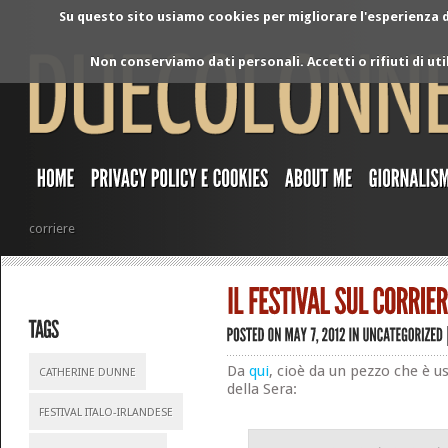
Su questo sito usiamo cookies per migliorare l'esperienza di
Non conserviamo dati personali. Accetti o rifiuti di ut
corriere
Da
qui
, cioè da un pezzo che è us
CATHERINE DUNNE
della Sera:
FESTIVAL ITALO-IRLANDESE