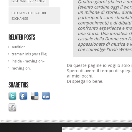
Quattro giorni (da ieri a d
IRISH WRITERS' CENTRE
(evento cardine oggi il wor
un milione di storie», duran
ITALO-IRISH LITERATURE
partecipanti sono stimolati
EXCHANGE
componimenti) e di dibatti
confronto esperienze e mod
una storia. Una iniziativa c
casuale della Dunne con Fe
appassionata di musica e le
audition
che coinvolge l’Irish Writer
trema’n inis (vers l’île)
inside «moving on»
Da queste pagine io voglio solo ri
moving on!
Spero di avere il tempo di spieg
ai miei occhi.
Di spiegarlo bene.