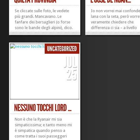
Se cliccate sulle foto, le vedete
Io non vorrei mai confonde
più grandi. Mancavano. Le
lana con la seta, però vorre
fanfare dei bersaglieri (o forse
veramente chiedere che
sono le bande degli alpini), dico.
differenza ci sia – a livello
Ma ringrazio anche loro, perché
istituzionale, in termini di r
quel che è successo oggi è
dei ruoli (e dei sensi, mi vi
bellissimo. Io voglio ringraziare
dire) istituzionali – fra un’in
Celentano, i suoi due tir
come questa che si chiama
giganteschi che inquinano la mia
«Siamo tutti...
aria di...
»
»
Non è che la Ryanair mi sia
simpaticissima; e tanto meno mi
è simpatica quando penso a
come tratta i suoi passeggeri