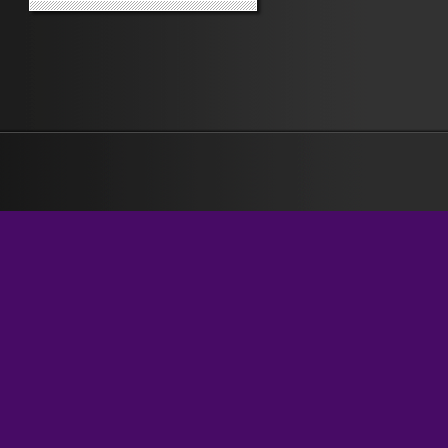
(maniere accettabili se si hanno
vent’anni, ma non, per esempio,
se si è vecchi e si va a trovare i
figli all’estero). Le uscite dei
leghisti mi stanno dando...
»
»