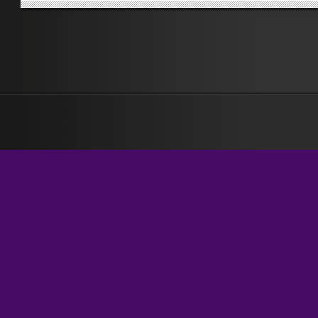
giornalisti contro le immagini di cronaca troppo esplicite e, addirittura
contro ciò che si ha l’indecenza di definire «eccesso» di dettagli nella
ricostruzione di un fatto di cronaca. Non riesco a fare a meno
di considerare le due questioni strettamente legate da un filo, che è q
di una chiave di lettura...