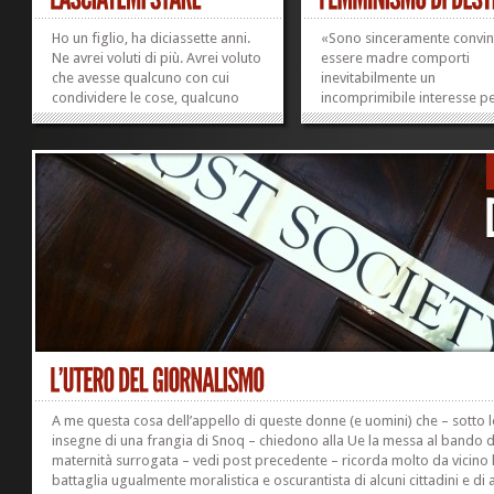
Ho un figlio, ha diciassette anni.
«Sono sinceramente convin
Ne avrei voluti di più. Avrei voluto
essere madre comporti
che avesse qualcuno con cui
inevitabilmente un
condividere le cose, qualcuno
incomprimibile interesse per
che gli fosse pari con cui
futuro del tuo Paese, un in
condividere l’attenzione dei
concreto»: è questa la fras
genitori. E qualcuno con cui –
la conservatrice Andrea L
anche litigando, e anche
ha rivolto all’indirizzo della
decidendo di non vederlo più –
collega di partito Theresa
ricordare...
(nella foto a...
»
»
A me questa cosa dell’appello di queste donne (e uomini) che – sotto l
insegne di una frangia di Snoq – chiedono alla Ue la messa al bando d
maternità surrogata – vedi post precedente – ricorda molto da vicino 
battaglia ugualmente moralistica e oscurantista di alcuni cittadini e di 