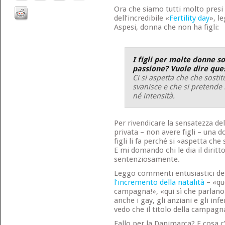
Ora che siamo tutti molto presi
dell’incredibile «
Fertility day
», l
Aspesi, donna che non ha figli:
I figli per molte donne so
passione? Vuole dire que
Ci si aspetta che che sosti
svanisce e che si pretende
né intensità.
Per rivendicare la sensatezza de
privata – non avere figli – una d
figli li fa perché si «aspetta che
E mi domando chi le dia il diritto
sentenziosamente.
Leggo commenti entusiastici de
l’incremento della natalità
– «qu
campagna!», «qui sì che parlano 
anche i gay, gli anziani e gli infer
vedo che il titolo della campagn
Fallo per la Danimarca? E cosa c