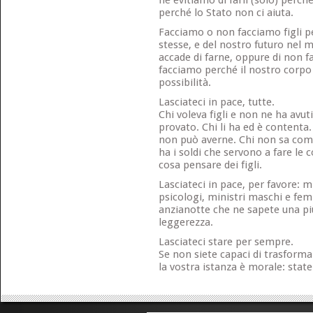
né evitiamo di farli (solo) perc
perché lo Stato non ci aiuta.
Facciamo o non facciamo figli p
stesse, e del nostro futuro nel 
accade di farne, oppure di non fa
facciamo perché il nostro corp
possibilità.
Lasciateci in pace, tutte.
Chi voleva figli e non ne ha avuti
provato. Chi li ha ed è contenta. 
non può averne. Chi non sa com
ha i soldi che servono a fare le 
cosa pensare dei figli.
Lasciateci in pace, per favore: mi
psicologi, ministri maschi e fe
anzianotte che ne sapete una più
leggerezza.
Lasciateci stare per sempre.
Se non siete capaci di trasformar
la vostra istanza è morale: state