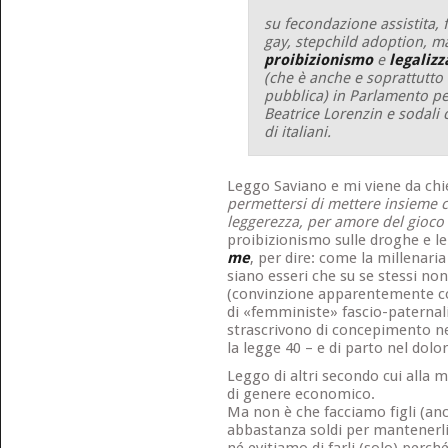
su fecondazione assistita, f
gay, stepchild adoption, ma
proibizionismo
e
legalizz
(che è anche e soprattutto
pubblica) in Parlamento pes
Beatrice Lorenzin e sodali c
di italiani.
Leggo Saviano e mi viene da chi
permettersi di mettere insieme c
leggerezza, per amore del gioco r
proibizionismo sulle droghe e l
me
, per dire: come la millenari
siano esseri che su se stessi no
(convinzione apparentemente c
di «femministe» fascio-paternal
strascrivono di concepimento ne
la legge 40 – e di parto nel dolor
Leggo di altri secondo cui alla
di genere economico.
Ma non è che facciamo figli (a
abbastanza soldi per mantenerli,