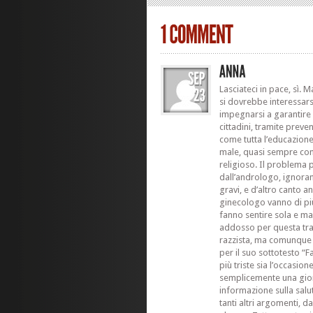
Lasciateci in pace, sì. M
si dovrebbe interessars
impegnarsi a garantire e
cittadini, tramite preven
come tutta l’educazione 
male, quasi sempre con 
religioso. Il problema 
dall’andrologo, ignoran
gravi, e d’altro canto a
ginecologo vanno di più
fanno sentire sola e m
addosso per questa tra
razzista, ma comunque 
per il suo sottotesto “Fa
più triste sia l’occasi
semplicemente una gio
informazione sulla salu
tanti altri argomenti, 