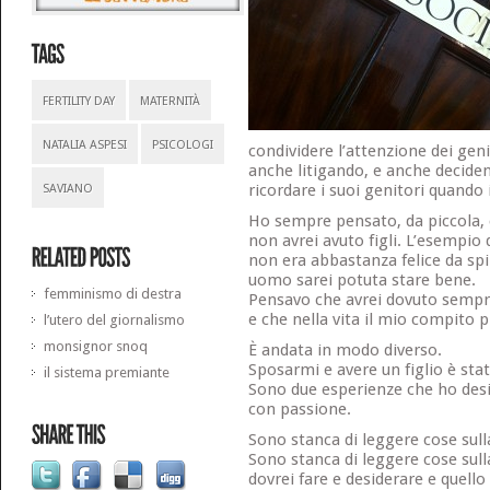
FERTILITY DAY
MATERNITÀ
NATALIA ASPESI
PSICOLOGI
condividere l’attenzione dei geni
anche litigando, e anche deciden
ricordare i suoi genitori quando
SAVIANO
Ho sempre pensato, da piccola, 
non avrei avuto figli. L’esempio
non era abbastanza felice da sp
uomo sarei potuta stare bene.
femminismo di destra
Pensavo che avrei dovuto sempr
e che nella vita il mio compito p
l’utero del giornalismo
monsignor snoq
È andata in modo diverso.
Sposarmi e avere un figlio è stat
il sistema premiante
Sono due esperienze che ho des
con passione.
Sono stanca di leggere cose sull
Sono stanca di leggere cose sull
dovrei fare e desiderare e quello