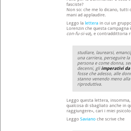
fasciste?
Non so: che me lo dicano, tutti qu
mani ad applaudire.
Leggo la
lettera
in cui un gruppo 
Lorenzin che questa campagna è
con-fu-si-va
), e contraddittoria 
studiare, laurearsi, emanci
una carriera, perseguire la
persona e come donna, sem
decenni, gli
imperativi da
fosse che adesso, alle don
stanno venendo meno alla 
riproduttiva.
Leggo questa lettera, insomma, 
qualcosa di sbagliato anche in q
raggiungere», cari i miei psicolo
Leggo
Saviano
che scrive che